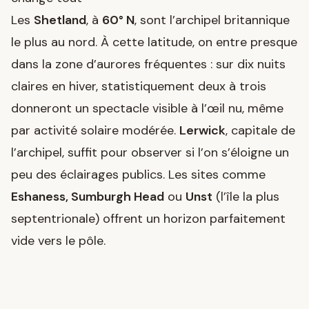
Les
Shetland
, à
60° N
, sont l’archipel britannique
le plus au nord. À cette latitude, on entre presque
dans la zone d’aurores fréquentes : sur dix nuits
claires en hiver, statistiquement deux à trois
donneront un spectacle visible à l’œil nu, même
par activité solaire modérée.
Lerwick
, capitale de
l’archipel, suffit pour observer si l’on s’éloigne un
peu des éclairages publics. Les sites comme
Eshaness, Sumburgh Head
ou
Unst
(l’île la plus
septentrionale) offrent un horizon parfaitement
vide vers le pôle.
Les
Orcades
(59° N) jouent dans la même
catégorie. Le site mégalithique du
Ring of
Brodgar
ou la baie de
Skara Brae
, sous une nuit