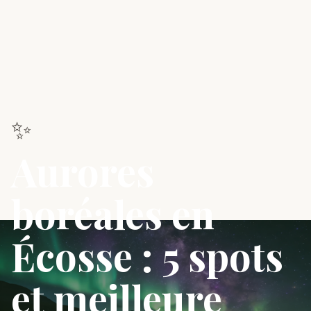
✨
Aurores
boréales en
Écosse : 5 spots
et meilleure