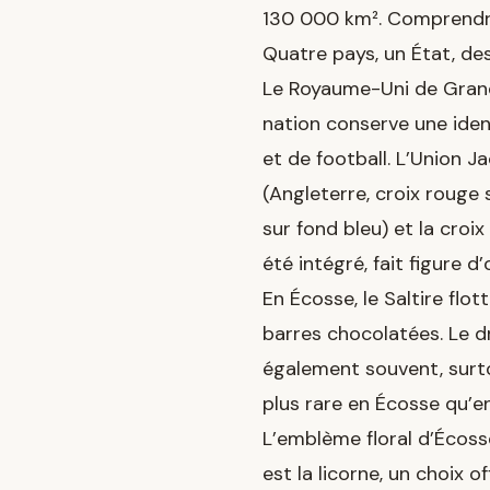
130 000 km². Comprendre 
Quatre pays, un État, de
Le Royaume-Uni de Grand
nation conserve une iden
et de football. L’Union J
(Angleterre, croix rouge 
sur fond bleu) et la croix
été intégré, fait figure d’
En Écosse, le Saltire flot
barres chocolatées. Le d
également souvent, surto
plus rare en Écosse qu’e
L’emblème floral d’Écos
est
la licorne
, un choix o