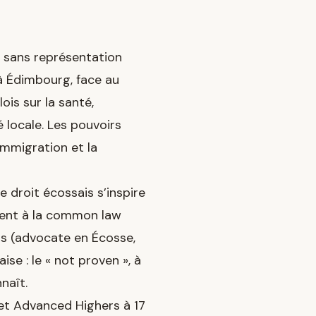
n sans représentation
 à Édimbourg, face au
is sur la santé,
té locale. Les pouvoirs
immigration et la
e droit écossais s’inspire
ment à la common law
nts (advocate en Écosse,
se : le « not proven », à
naît.
 et Advanced Highers à 17