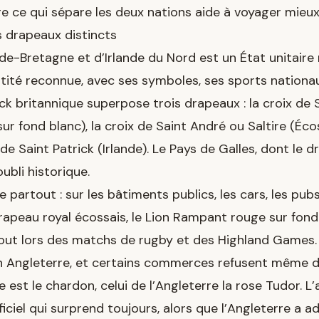
ce qui sépare les deux nations aide à voyager mieux e
s drapeaux distincts
e-Bretagne et d’Irlande du Nord est un État unitair
tité reconnue, avec ses symboles, ses sports nationa
ack britannique superpose trois drapeaux : la croix de
sur fond blanc), la croix de Saint André ou Saltire (Éco
 de Saint Patrick (Irlande). Le Pays de Galles, dont le 
oubli historique.
te partout : sur les bâtiments publics, les cars, les pubs
rapeau royal écossais, le Lion Rampant rouge sur fond
ut lors des matchs de rugby et des Highland Games. V
n Angleterre, et certains commerces refusent même de 
se est
le chardon
, celui de l’Angleterre la rose Tudor. 
fficiel qui surprend toujours, alors que l’Angleterre a a