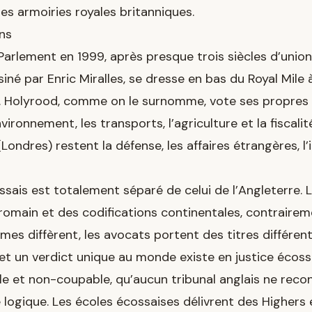
les armoiries royales britanniques.
ons
Parlement en 1999, après presque trois siècles d’unio
iné par Enric Miralles, se dresse en bas du Royal Mile
 Holyrood, comme on le surnomme, vote ses propres lo
environnement, les transports, l’agriculture et la fiscali
ondres) restent la défense, les affaires étrangères, l’
sais est totalement séparé de celui de l’Angleterre. L
romain et des codifications continentales, contraire
mes diffèrent, les avocats portent des titres différe
 et un verdict unique au monde existe en justice écossai
 et non-coupable, qu’aucun tribunal anglais ne recon
 logique. Les écoles écossaises délivrent des Highers